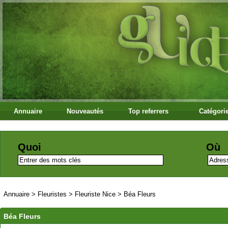
Annuaire
Nouveautés
Top referrers
Catégori
Quoi
Où
Annuaire
>
Fleuristes
>
Fleuriste Nice
>
Béa Fleurs
Béa Fleurs