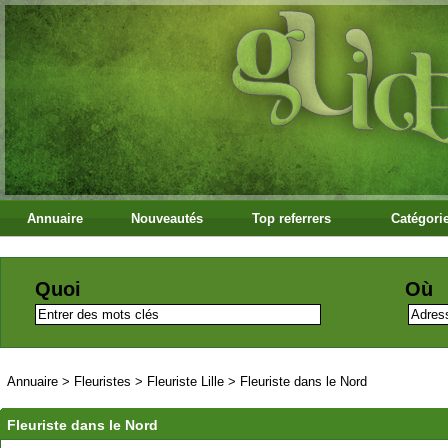
Annuaire
Nouveautés
Top referrers
Catégori
Quoi
Où
Annuaire
>
Fleuristes
>
Fleuriste Lille
>
Fleuriste dans le Nord
Fleuriste dans le Nord