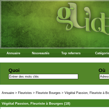
Annuaire
Nouveautés
Top referrers
Catégori
Quoi
Où
Annuaire
>
Fleuristes
>
Fleuriste Bourges
>
Végétal Passion, Fleuriste à Bo
Végétal Passion, Fleuriste à Bourges (18)