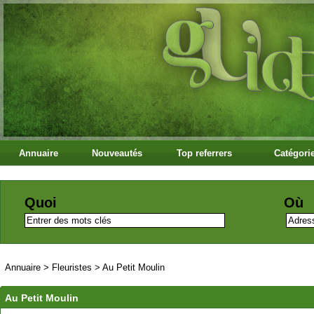
Annuaire
Nouveautés
Top referrers
Catégori
Quoi
Où
Annuaire
>
Fleuristes
>
Au Petit Moulin
Au Petit Moulin