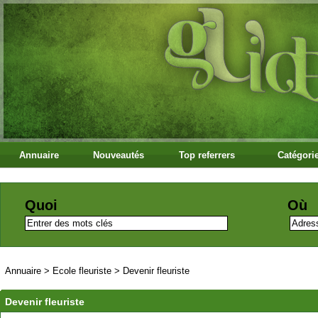
Annuaire
Nouveautés
Top referrers
Catégori
Quoi
Où
Annuaire
>
Ecole fleuriste
>
Devenir fleuriste
Devenir fleuriste