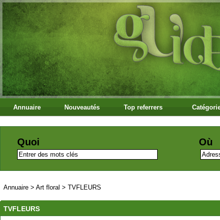
Annuaire
Nouveautés
Top referrers
Catégori
Quoi
Où
Annuaire
>
Art floral
>
TVFLEURS
TVFLEURS