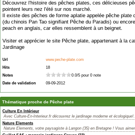
Découvrez l'histoire des pêches plates, ces délicieuses p
pointent leurs nez l'été sur nos marché.
Il existe des pêches de forme aplatie appelée pêche plate 
(du chinois Pan Tao signifiant Pêche du Paradis) ou encor
peach en anglais, car elles ressemblent à un beignet.
Visiter et apprécier le site Pêche plate, appartenant à la ca
Jardinage
Url
www.peche-plate.com
Hits
18
Notes
0.0/5 pour 0 note
Date de validation
09-09-2012
Thématique proche de Pêche plate
Culture En Intérieur
Avec Culture-En-Interieur.fr découvrez le jardinage moderne et écologique!.
Nature Elements
Nature Elements, votre paysagiste à Langon (35) en Bretagne ! Vous aimeri