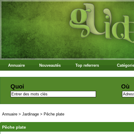
Annuaire
Nouveautés
Top referrers
Catégori
Quoi
Où
Annuaire
>
Jardinage
>
Pêche plate
Pêche plate