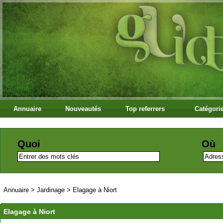
Annuaire
Nouveautés
Top referrers
Catégori
Quoi
Où
Annuaire
>
Jardinage
>
Elagage à Niort
Elagage à Niort