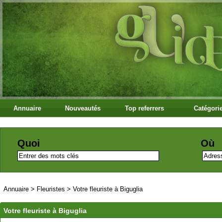
Annuaire
Nouveautés
Top referrers
Catégori
Quoi
Où
Annuaire
>
Fleuristes
>
Votre fleuriste à Biguglia
Votre fleuriste à Biguglia