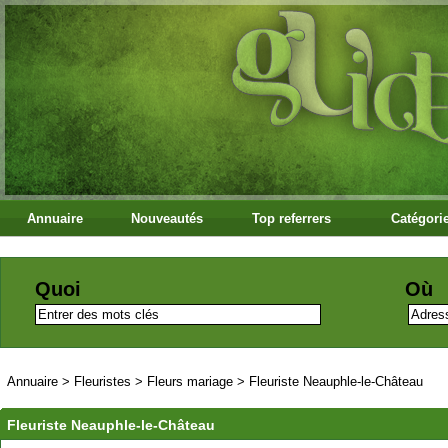
Annuaire
Nouveautés
Top referrers
Catégori
Quoi
Où
Annuaire
>
Fleuristes
>
Fleurs mariage
>
Fleuriste Neauphle-le-Château
Fleuriste Neauphle-le-Château