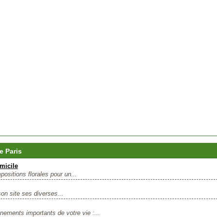
e Paris
micile
ositions florales pour un...
on site ses diverses...
ements importants de votre vie :...