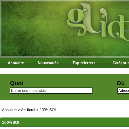
Annuaire
Nouveautés
Top referrers
Catégori
Quoi
Où
Annuaire
>
Art floral
>
100%SOI
100%SOI