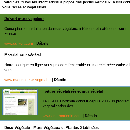
Retrouvez toutes les informations à propos des jardins verticaux, aussi conn
voire tableaux végétalisés.
Du'vert murs vegetaux
Conception et installation de murs végétaux intérieurs et extérieurs, sur m
France....
www.du-vert.com
|
Détails
Matériel mur végétal
Notre boutique en ligne vous propose l’ensemble du matériel nécessaire à l
vous...
www.materiel-mur-vegetal.fr
|
Détails
Toiture végétalisée et mur végétal
Le CRITT Horticole conduit depuis 2005 un program
végétalisation des...
www.critt-horticole.com
|
Détails
Déco Végétale - Murs Végétaux et Plantes Stablisées